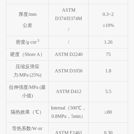
ASTM
厚度/mm
0.3~
2
D374/D374M
公差
±10%
/
-3
密度/g·cm
/
1.26
硬度（Shore A）
ASTM D2240
75
压缩反弹应
ASTM D1056
1.8
力/MPa (25%)
拉伸强度/MPa (最
ASTM D412
5.5
小值)
Internal（500℃，
隔热效果（℃）
≥80
0.8MPa，5min）
-
导热系数/W·m
ASTM E1461
0.30