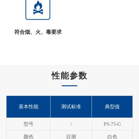
符合烟、火、毒要求
性能参数
基本性能
测试标准
典型值
型号
/
PS-75-G
颜色
目测
白色